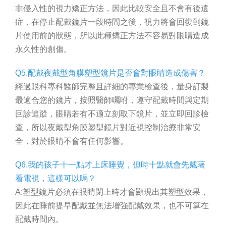
非侵入性的視力矯正方法，因此比較安全且不會有後遺
症，在停止配戴鏡片一段時間之後，視力將會回復到鏡
片使用前的狀態，所以此種矯正方法不容易對眼睛造成
永久性的創傷。
Q5.配戴夜戴型角膜塑型鏡片是否會對眼睛造成傷害？
經過眼科專科醫師完整且詳細的專業檢查後，量身訂製
最適合您的鏡片，按照醫師囑咐，遵守配戴時間與定期
回診追蹤，眼睛若有不適立刻取下鏡片，並立即回診檢
查，所以夜戴型角膜塑型鏡片對近視控制治療非常安
全，對於眼睛不會有任何影響。
Q6.我的孩子十一點才上床睡覺，但時十點就會先戴著
看電視，這樣可以嗎？
A:塑型鏡片必須在眼睛閉上時才會顯現出其塑型效果，
因此在睡前提早配戴並無法增強配戴效果，也不可算在
配戴時間內。