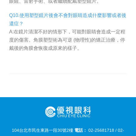
眼鏡、雷射手術、或者繼續配戴塑型鏡片。
Q10.使用塑型鏡片後會不會對眼睛造成什麼影響或者後
遺症？
A:在鏡片清潔不好的情形下，可能對眼睛會造成一定程
度的傷害。角膜塑型術為可逆 (物理性)的矯正治療，停
戴後的角膜會恢復成原來的樣子。
104台北市民生東路一段30號2樓
電話：
02-25681718
/
02-