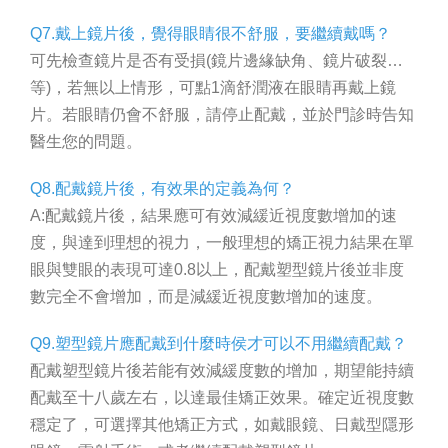
Q7.戴上鏡片後，覺得眼睛很不舒服，要繼續戴嗎？
可先檢查鏡片是否有受損(鏡片邊緣缺角、鏡片破裂…
等)，若無以上情形，可點1滴舒潤液在眼睛再戴上鏡
片。若眼睛仍會不舒服，請停止配戴，並於門診時告知
醫生您的問題。
Q8.配戴鏡片後，有效果的定義為何？
A:配戴鏡片後，結果應可有效減緩近視度數增加的速
度，與達到理想的視力，一般理想的矯正視力結果在單
眼與雙眼的表現可達0.8以上，配戴塑型鏡片後並非度
數完全不會增加，而是減緩近視度數增加的速度。
Q9.塑型鏡片應配戴到什麼時侯才可以不用繼續配戴？
配戴塑型鏡片後若能有效減緩度數的增加，期望能持續
配戴至十八歲左右，以達最佳矯正效果。確定近視度數
穩定了，可選擇其他矯正方式，如戴眼鏡、日戴型隱形