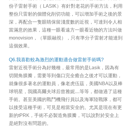
份子雷射手術（ LASIK）有針對老花的手術方法，利用
整份只雷射的個體化削切功能，可以增加手術之後的景
深，再配合一隻眼睛保留淺度數的近視，可達到令人相
當滿意的效果，這種一眼看遠方一眼看近物的方法叫做
monovision，（單眼融視），只有準分子雷射才能達到
這個效果。
Q6.我喜歡較為激烈的運動適合做雷射手術嗎?
雷射近視手術分為好幾種，最常用的是Lasik，因為有
切開角膜瓣，需要等到傷口完全癒合之後才可以運動，
就像很多著名的運動員，像老虎伍茲，美國NBA以及棒
球明星，我國高爾夫球后曾雅妮....等等，都做過了這種
手術。甚至美國的戰鬥機飛行員以及海軍陸戰隊，都可
以接受這種手術，可見是相當安全的。尤其是現在有更
新的tPRK，手術不必製造角膜瓣，可以說對於安全上
是絕對沒有問題的。